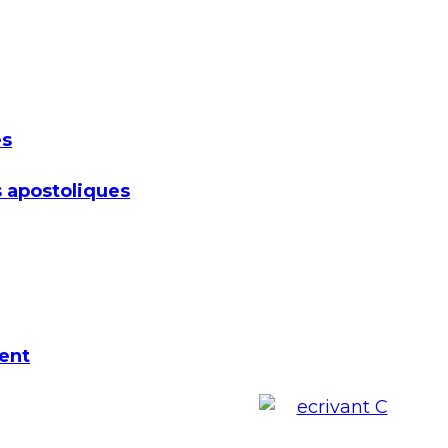
es
 apostoliques
ent