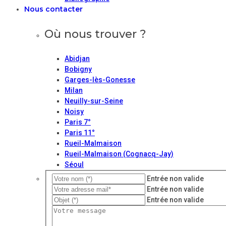
Nous contacter
Où nous trouver ?
Abidjan
Bobigny
Garges-lès-Gonesse
Milan
Neuilly-sur-Seine
Noisy
Paris 7°
Paris 11°
Rueil-Malmaison
Rueil-Malmaison (Cognacq-Jay)
Séoul
Entrée non valide
Entrée non valide
Entrée non valide