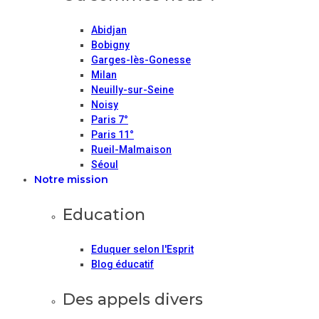
Abidjan
Bobigny
Garges-lès-Gonesse
Milan
Neuilly-sur-Seine
Noisy
Paris 7°
Paris 11°
Rueil-Malmaison
Séoul
Notre mission
Education
Eduquer selon l'Esprit
Blog éducatif
Des appels divers