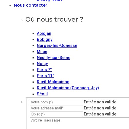
Nous contacter
Où nous trouver ?
Abidjan
Bobigny
Garges-lès-Gonesse
Milan
Neuilly-sur-Seine
Noisy
Paris 7°
Paris 11°
Rueil-Malmaison
Rueil-Malmaison (Cognacq-Jay)
Séoul
Entrée non valide
Entrée non valide
Entrée non valide