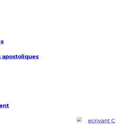
es
 apostoliques
ent