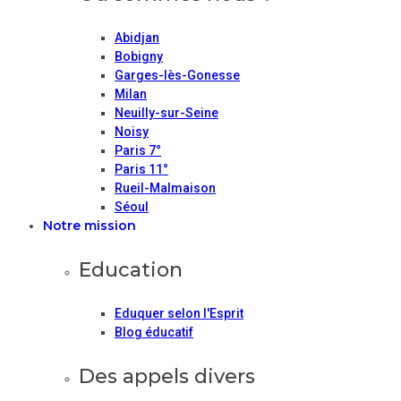
Abidjan
Bobigny
Garges-lès-Gonesse
Milan
Neuilly-sur-Seine
Noisy
Paris 7°
Paris 11°
Rueil-Malmaison
Séoul
Notre mission
Education
Eduquer selon l'Esprit
Blog éducatif
Des appels divers