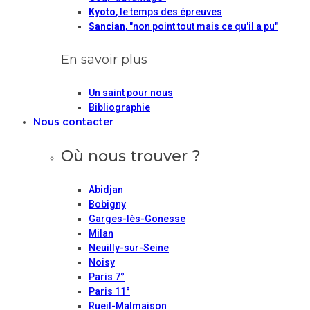
Kyoto
, le temps des épreuves
Sancian
, "non point tout mais ce qu'il a pu"
En savoir plus
Un saint pour nous
Bibliographie
Nous contacter
Où nous trouver ?
Abidjan
Bobigny
Garges-lès-Gonesse
Milan
Neuilly-sur-Seine
Noisy
Paris 7°
Paris 11°
Rueil-Malmaison