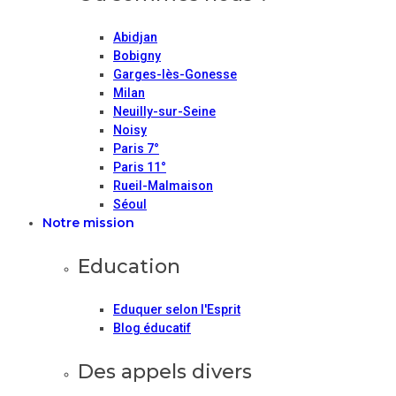
Abidjan
Bobigny
Garges-lès-Gonesse
Milan
Neuilly-sur-Seine
Noisy
Paris 7°
Paris 11°
Rueil-Malmaison
Séoul
Notre mission
Education
Eduquer selon l'Esprit
Blog éducatif
Des appels divers