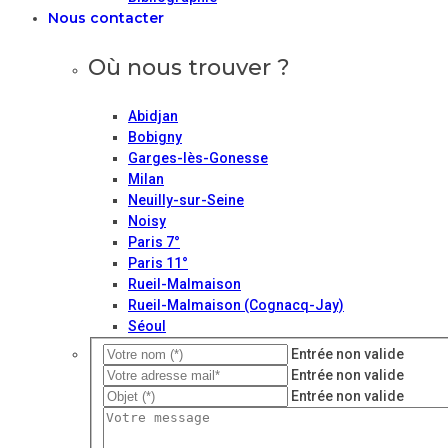
Nous contacter
Où nous trouver ?
Abidjan
Bobigny
Garges-lès-Gonesse
Milan
Neuilly-sur-Seine
Noisy
Paris 7°
Paris 11°
Rueil-Malmaison
Rueil-Malmaison (Cognacq-Jay)
Séoul
Entrée non valide
Entrée non valide
Entrée non valide