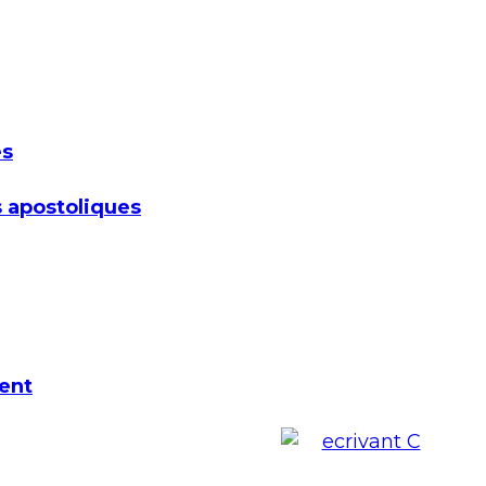
es
 apostoliques
ent