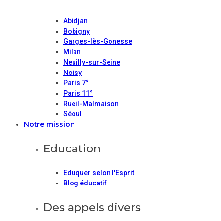
Abidjan
Bobigny
Garges-lès-Gonesse
Milan
Neuilly-sur-Seine
Noisy
Paris 7°
Paris 11°
Rueil-Malmaison
Séoul
Notre mission
Education
Eduquer selon l'Esprit
Blog éducatif
Des appels divers